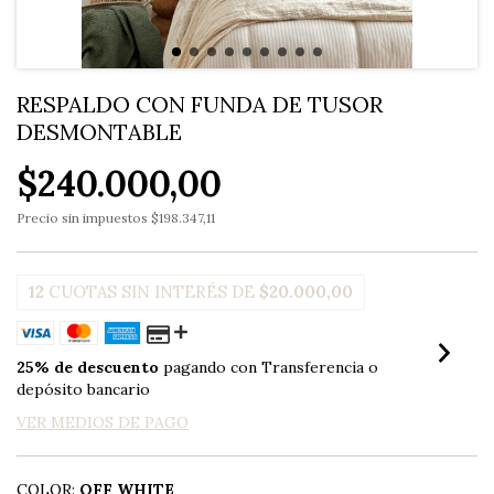
RESPALDO CON FUNDA DE TUSOR
DESMONTABLE
$240.000,00
Precio sin impuestos
$198.347,11
12
CUOTAS SIN INTERÉS DE
$20.000,00
25% de descuento
pagando con Transferencia o
depósito bancario
VER MEDIOS DE PAGO
COLOR:
OFF WHITE