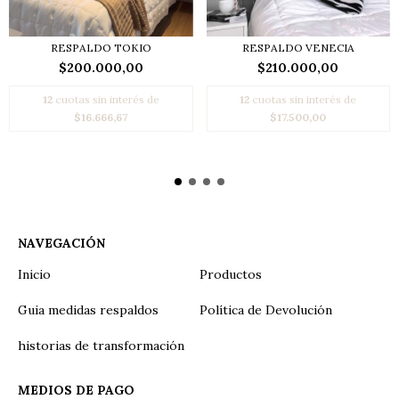
RESPALDO TOKIO
RESPALDO VENECIA
$200.000,00
$210.000,00
12
cuotas sin interés de
12
cuotas sin interés de
$16.666,67
$17.500,00
NAVEGACIÓN
Inicio
Productos
Guia medidas respaldos
Política de Devolución
historias de transformación
MEDIOS DE PAGO