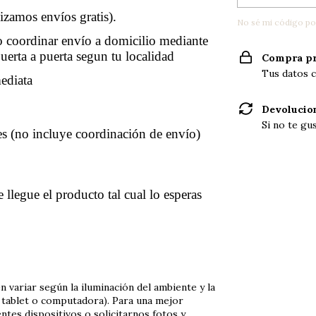
lizamos envíos gratis).
No sé mi código po
o o coordinar envío a domicilio mediante
puerta a puerta segun tu localidad
Compra pr
Tus datos c
mediata
Devolucio
Si no te gu
es (no incluye coordinación de envío)
egue el producto tal cual lo esperas
variar según la iluminación del ambiente y la
r, tablet o computadora). Para una mejor
ntes dispositivos o solicitarnos fotos y