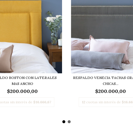
LDO BOSTON CON LATERALES
RESPALDO VENECIA TACHAS GR
MAS ANCHO
CHICAS...
$200.000,00
$200.000,00
uotas sin interés de
$16.666,67
12
cuotas sin interés de
$16.66