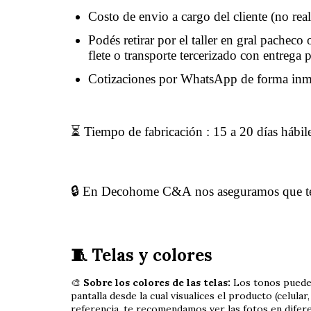
Costo de envio a cargo del cliente (no rea
Podés retirar por el taller en gral pachec
flete o transporte tercerizado con entrega 
Cotizaciones por WhatsApp de forma in
⏳ Tiempo de fabricación : 15 a 20 días hábil
🔒 En Decohome C&A nos aseguramos que te ll
🧵 Telas y colores
🎨
Sobre los colores de las telas:
Los tonos pueden 
pantalla desde la cual visualices el producto (celula
referencia, te recomendamos ver las fotos en difere