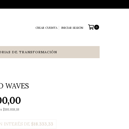
0
CREAR CUENTA
INICIAR SESIÓN
ORIAS DE TRANSFORMACIÓN
O WAVES
00,00
os
$181.818,18
N INTERÉS DE
$18.333,33